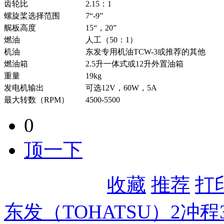
齿轮比
2.15：1
螺旋桨选择范围
7“-9”
艉板高度
15“，20”
燃油
人工（50：1）
机油
东发专用机油TCW-3或推荐的其他
燃油箱
2.5升一体式或12升外置油箱
重量
19kg
发电机输出
可选12V，60W，5A
最大转数（RPM）
4500-5500
0
顶一下
收藏
推荐
打
东发（TOHATSU）2冲程