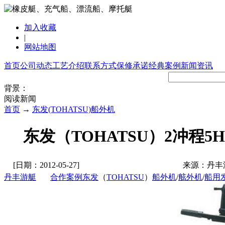
加入收藏
|
网站地图
首页
公司动态
工艺介绍
联系方式
保修承诺
经典案例
新闻资讯
背景：
阅读新闻
首页
→
东发(TOHATSU)船外机
东发（TOHATSU）2冲程
[日期：2012-05-27]
来源：丹丰
丹丰游艇
合作案例
东发
（
TOHATSU
）
船外机
/
舷外机
/
船用