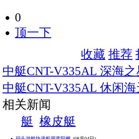
0
顶一下
收藏
推荐
中艇CNT-V335AL 深海
中艇CNT-V335AL 休
相关新闻
艇
橡皮艇
码头游艇快递船用遮阳棚
(08月04日)